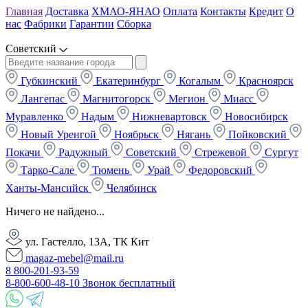
Главная
Доставка
ХМАО-ЯНАО
Оплата
Контакты
Кредит
О
нас
Фабрики
Гарантии
Сборка
Советский
Губкинский
Екатеринбург
Когалым
Красноярск
Лангепас
Магнитогорск
Мегион
Миасс
Муравленко
Надым
Нижневартовск
Новосибирск
Новый Уренгой
Ноябрьск
Нягань
Пойковский
Покачи
Радужный
Советский
Стрежевой
Сургут
Тарко-Сале
Тюмень
Урай
Федоровский
Ханты-Мансийск
Челябинск
Ничего не найдено...
ул. Гастелло, 13А, ТК Кит
magaz-mebel@mail.ru
8 800-201-93-59
8-800-600-48-10 Звонок бесплатный