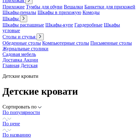
Прихожая
Прихожие
Тумбы для обуви
Вешалки
Банкетки для прихожей
Шкафы-пеналы
Шкафы в прихожую
Комоды
Шкафы
Шкафы распашные
Шкафы-купе
Гардеробные
Шкафы
угловые
Столы и стулья
Обеденные столы
Компьютерные столы
Письменные столы
Журнальные столики
Садовая мебель
Доставка
Акции
Главная
Детская
Детские кровати
Детские кровати
Сортировать по
По популярности
По цене
По названию