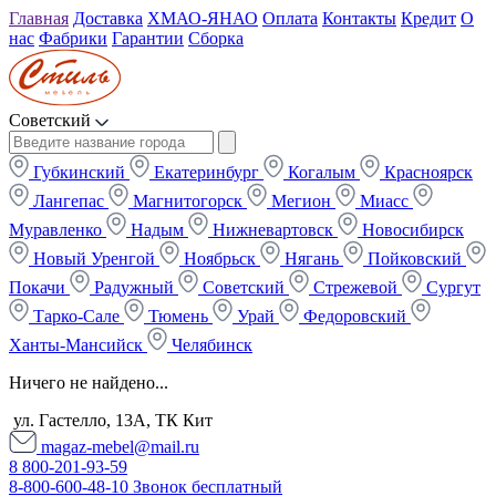
Главная
Доставка
ХМАО-ЯНАО
Оплата
Контакты
Кредит
О
нас
Фабрики
Гарантии
Сборка
Советский
Губкинский
Екатеринбург
Когалым
Красноярск
Лангепас
Магнитогорск
Мегион
Миасс
Муравленко
Надым
Нижневартовск
Новосибирск
Новый Уренгой
Ноябрьск
Нягань
Пойковский
Покачи
Радужный
Советский
Стрежевой
Сургут
Тарко-Сале
Тюмень
Урай
Федоровский
Ханты-Мансийск
Челябинск
Ничего не найдено...
ул. Гастелло, 13А, ТК Кит
magaz-mebel@mail.ru
8 800-201-93-59
8-800-600-48-10 Звонок бесплатный