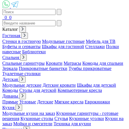
0
0
Каталог
Гостиная
Стенки в гостиную
Модульные гостиные
Мебель для ТВ
Буфеты и серванты
Шкафы для гостиной
Стеллажи
Полки
навесные
Библиотеки
Спальня
Спальные гарнитуры
Кровати
Матрасы
Комоды для спальни
Зеркала
Прикроватные банкетки
Тумбы прикроватные
Туалетные столики
Детская
Модульные детские
Детские кровати
Шкафы для детской
Комоды
Столы для детской
Компьютерные кресла
Диваны
Прямые
Угловые
Детские
Мягкие кресла
Еврокнижки
Кухня
Модульные кухни на заказ
Кухонные гарнитуры - готовые
решения
Кухонные столы
Стулья
Кухонные уголки
Кухни на
заказ
Мойки и смесители
Техника для кухни