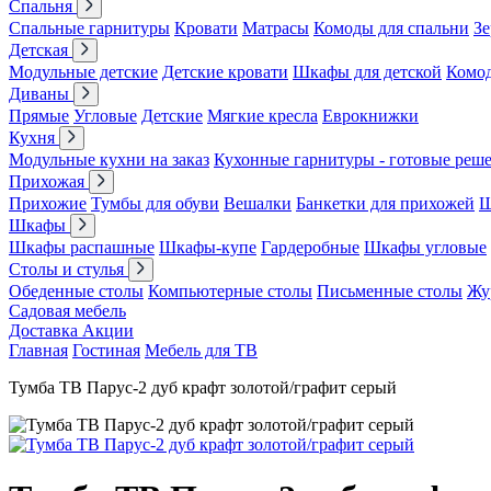
Спальня
Спальные гарнитуры
Кровати
Матрасы
Комоды для спальни
Зе
Детская
Модульные детские
Детские кровати
Шкафы для детской
Комо
Диваны
Прямые
Угловые
Детские
Мягкие кресла
Еврокнижки
Кухня
Модульные кухни на заказ
Кухонные гарнитуры - готовые реш
Прихожая
Прихожие
Тумбы для обуви
Вешалки
Банкетки для прихожей
Ш
Шкафы
Шкафы распашные
Шкафы-купе
Гардеробные
Шкафы угловые
Столы и стулья
Обеденные столы
Компьютерные столы
Письменные столы
Жу
Садовая мебель
Доставка
Акции
Главная
Гостиная
Мебель для ТВ
Тумба ТВ Парус-2 дуб крафт золотой/графит серый