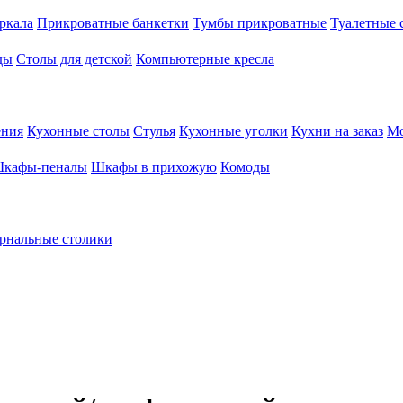
ркала
Прикроватные банкетки
Тумбы прикроватные
Туалетные 
ды
Столы для детской
Компьютерные кресла
ения
Кухонные столы
Стулья
Кухонные уголки
Кухни на заказ
Мо
кафы-пеналы
Шкафы в прихожую
Комоды
рнальные столики