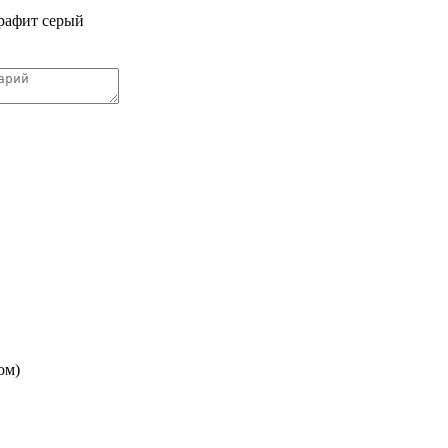
графит серый
ом)