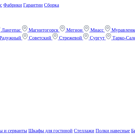
с
Фабрики
Гарантии
Сборка
Лангепас
Магнитогорск
Мегион
Миасс
Муравлен
Радужный
Советский
Стрежевой
Сургут
Тарко-Сал
ы и серванты
Шкафы для гостиной
Стеллажи
Полки навесные
Б