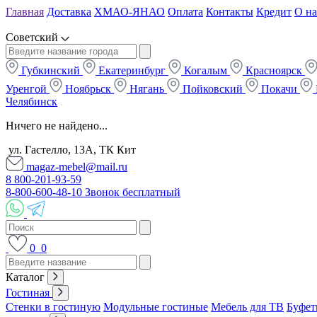
Главная
Доставка
ХМАО-ЯНАО
Оплата
Контакты
Кредит
О на
Советский
Губкинский
Екатеринбург
Когалым
Красноярск
Уренгой
Ноябрьск
Нягань
Пойковский
Покачи
Челябинск
Ничего не найдено...
ул. Гастелло, 13А, ТК Кит
magaz-mebel@mail.ru
8 800-201-93-59
8-800-600-48-10 Звонок бесплатный
0
0
Каталог
Гостиная
Стенки в гостиную
Модульные гостиные
Мебель для ТВ
Буфет